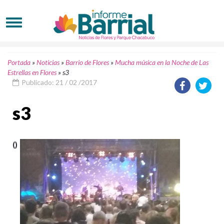
Portada
»
Noticias
»
Barrio de Flores
»
Mucha música en la Noche de Las
Estrellas en Flores
»
s3
Publicado: 21 / 02 /2017
s3
()