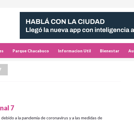
es
Parque Chacabuco
Informacion Util
Bienestar
Au
7
nal 7
ebido a la pandemia de coronavirus y a las medidas de