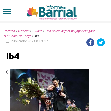
Portada
»
Noticias
»
Ciudad
»
Una pareja argentino-japonesa gano
el Mundial de Tango
»
ib4
Publicado: 28 / 08 /2017
ib4
()