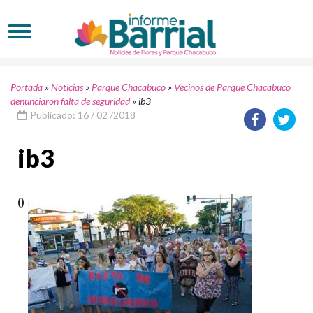
Portada
»
Noticias
»
Parque Chacabuco
»
Vecinos de Parque Chacabuco
denunciaron falta de seguridad
»
ib3
Publicado: 16 / 02 /2018
ib3
()