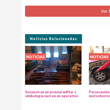
Ver 
Noticias Relacionadas
NOTICIAS
NOTICIAS
Secuestran un arsenal militar y
Persecución
simbología nazi en un operativo
motochorros