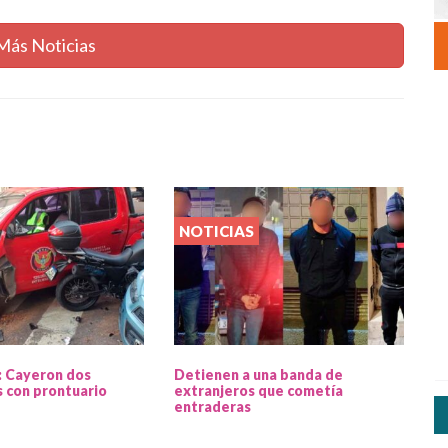
Más Noticias
NOTICIAS
: Cayeron dos
Detienen a una banda de
 con prontuario
extranjeros que cometía
entraderas