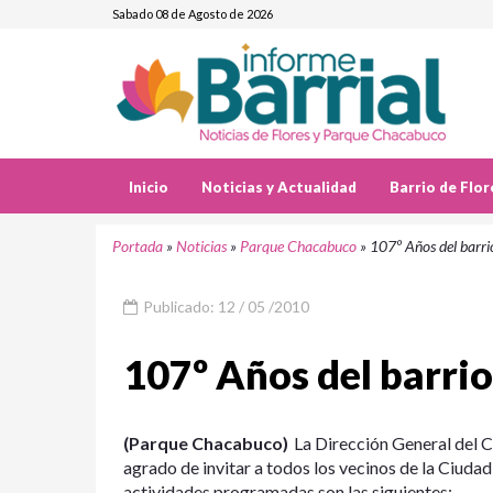
Sabado 08 de Agosto de 2026
Inicio
Noticias y Actualidad
Barrio de Flor
Portada
»
Noticias
»
Parque Chacabuco
»
107º Años del barr
Publicado: 12 / 05 /2010
107º Años del barri
(Parque Chacabuco)
La Dirección General del C
agrado de invitar a todos los vecinos de la Ciudad
actividades programadas son las siguientes: