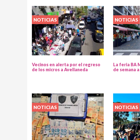
NOTICIAS
NOTICIAS
Vecinos en alerta por el regreso
La feria BA 
de los micros a Avellaneda
de semana a
NOTICIAS
NOTICIAS