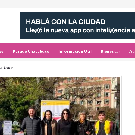
es
Parque Chacabuco
Informacion Util
Bienestar
Au
la Trata