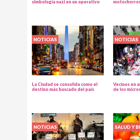
simbología nazi en un operativo
motochorros
NOTICIAS
NOTICIAS
La Ciudad se consolida como el
Vecinos en a
destino más buscado del país
de los micro
NOTICIAS
SALUD Y B