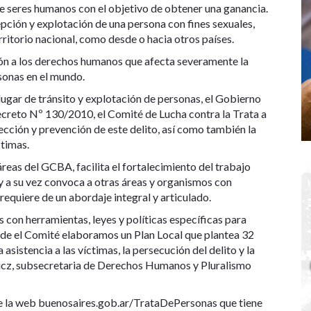
de seres humanos con el objetivo de obtener una ganancia.
cepción y explotación de una persona con fines sexuales,
erritorio nacional, como desde o hacia otros países.
ión a los derechos humanos que afecta severamente la
rsonas en el mundo.
ugar de tránsito y explotación de personas, el Gobierno
ecreto Nº 130/2010, el Comité de Lucha contra la Trata a
cción y prevención de este delito, así como también la
ctimas.
reas del GCBA, facilita el fortalecimiento del trabajo
y a su vez convoca a otras áreas y organismos con
equiere de un abordaje integral y articulado.
s con herramientas, leyes y políticas específicas para
esde el Comité elaboramos un Plan Local que plantea 32
a asistencia a las víctimas, la persecución del delito y la
wicz, subsecretaria de Derechos Humanos y Pluralismo
de la web buenosaires.gob.ar/TrataDePersonas que tiene