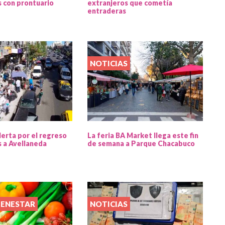
 con prontuario
extranjeros que cometía
entraderas
NOTICIAS
lerta por el regreso
La feria BA Market llega este fin
s a Avellaneda
de semana a Parque Chacabuco
IENESTAR
NOTICIAS