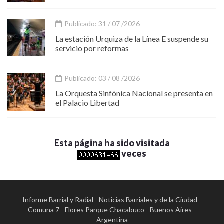
Publicado: 31 / 07 /2026
La estación Urquiza de la Línea E suspende su
servicio por reformas
Publicado: 03 / 08 /2026
La Orquesta Sinfónica Nacional se presenta en
el Palacio Libertad
Esta página ha sido visitada
veces
Informe Barrial y Radial - Noticias Barriales y de la Ciudad -
Comuna 7 - Flores Parque Chacabuco - Buenos Aires -
Argentina