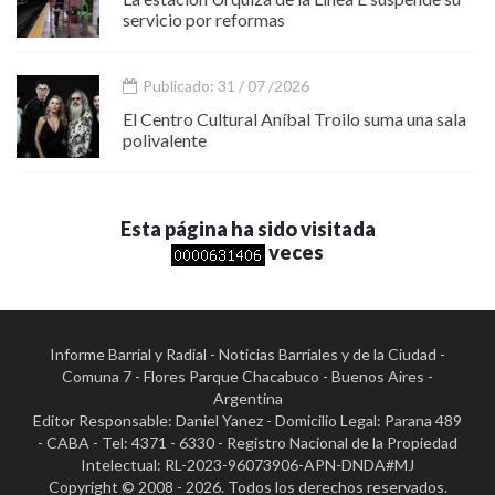
servicio por reformas
Publicado: 31 / 07 /2026
El Centro Cultural Aníbal Troilo suma una sala
polivalente
Esta página ha sido visitada
veces
Informe Barrial y Radial - Noticias Barriales y de la Ciudad -
Comuna 7 - Flores Parque Chacabuco - Buenos Aires -
Argentina
Editor Responsable: Daniel Yanez - Domicilio Legal: Parana 489
- CABA - Tel: 4371 - 6330 - Registro Nacional de la Propiedad
Intelectual: RL-2023-96073906-APN-DNDA#MJ
Copyright © 2008 - 2026. Todos los derechos reservados.