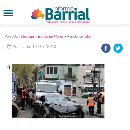
Portada
»
Noticias
»
Barrio de Flores
»
Accidente fatal
Publicado: 18 / 09 /2013
()