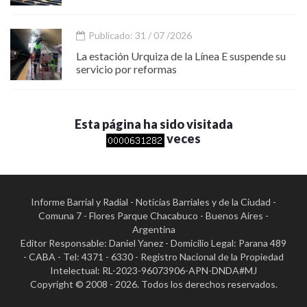
Publicado: 31 / 07 /2026
La estación Urquiza de la Línea E suspende su
servicio por reformas
Esta página ha sido visitada
veces
Informe Barrial y Radial - Noticias Barriales y de la Ciudad -
Comuna 7 - Flores Parque Chacabuco - Buenos Aires -
Argentina
Editor Responsable: Daniel Yanez - Domicilio Legal: Parana 489
- CABA - Tel: 4371 - 6330 - Registro Nacional de la Propiedad
Intelectual: RL-2023-96073906-APN-DNDA#MJ
Copyright © 2008 - 2026. Todos los derechos reservados.