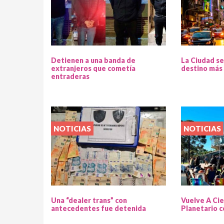
Detienen a una banda de
La Ciudad se
extranjeros que cometía
destino más 
entraderas
NOTICIAS
NOTICIAS
Una “dealer trans” con
Vuelve A Cie
antecedentes fue detenida
Planetario c