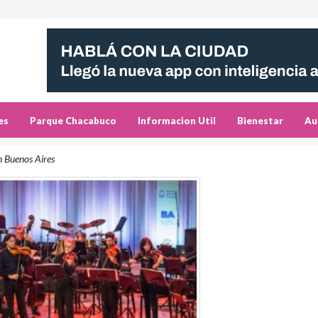
es
Parque Chacabuco
Informacion Util
Bienestar
Au
n Buenos Aires