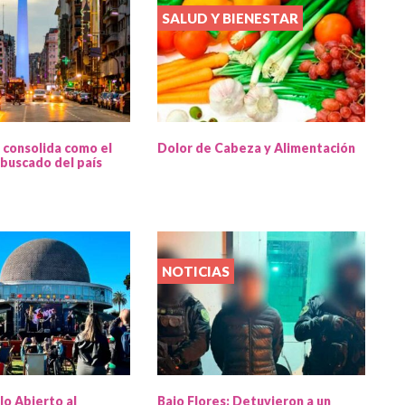
SALUD Y BIENESTAR
 consolida como el
Dolor de Cabeza y Alimentación
buscado del país
NOTICIAS
lo Abierto al
Bajo Flores: Detuvieron a un