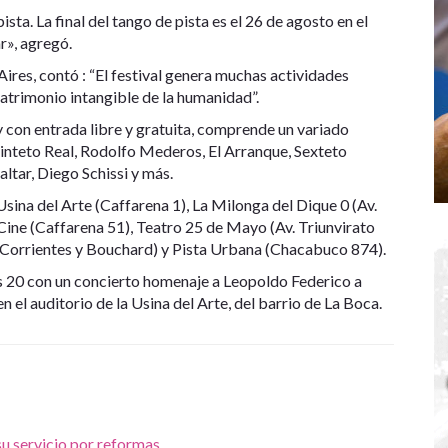
ta. La final del tango de pista es el 26 de agosto en el
r», agregó.
res, contó : “El festival genera muchas actividades
atrimonio intangible de la humanidad”.
 y con entrada libre y gratuita, comprende un variado
Quinteto Real, Rodolfo Mederos, El Arranque, Sexteto
tar, Diego Schissi y más.
 Usina del Arte (Caffarena 1), La Milonga del Dique 0 (Av.
ne (Caffarena 51), Teatro 25 de Mayo (Av. Triunvirato
. Corrientes y Bouchard) y Pista Urbana (Chacabuco 874).
as 20 con un concierto homenaje a Leopoldo Federico a
 el auditorio de la Usina del Arte, del barrio de La Boca.
su servicio por reformas