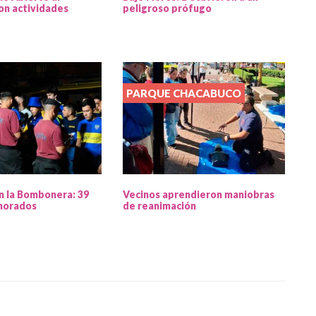
on actividades
peligroso prófugo
PARQUE CHACABUCO
n la Bombonera: 39
Vecinos aprendieron maniobras
morados
de reanimación