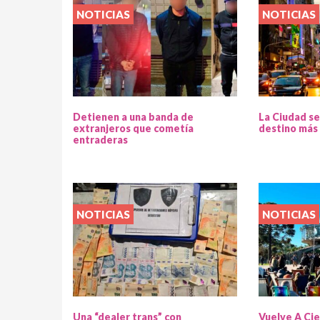
NOTICIAS
NOTICIAS
Detienen a una banda de
La Ciudad se
extranjeros que cometía
destino más 
entraderas
NOTICIAS
NOTICIAS
Una “dealer trans” con
Vuelve A Cie