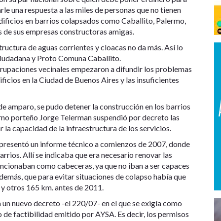
arle una respuesta a las miles de personas que no tienen
dificios en barrios colapsados como Caballito, Palermo,
és de sus empresas constructoras amigas.
tructura de aguas corrientes y cloacas no da más. Así lo
Ciudadana y Proto Comuna Caballito.
rupaciones vecinales empezaron a difundir los problemas
ficios en la Ciudad de Buenos Aires y las insuficientes
 de amparo, se pudo detener la construcción en los barrios
erno porteño Jorge Telerman suspendió por decreto las
r la capacidad de la infraestructura de los servicios.
presentó un informe técnico a comienzos de 2007, donde
rios. Allí se indicaba que era necesario renovar las
ncionaban como cabeceras, ya que no iban a ser capaces
demás, que para evitar situaciones de colapso había que
 y otros 165 km. antes de 2011.
 un nuevo decreto -el 220/07- en el que se exigía como
do de factibilidad emitido por AYSA. Es decir, los permisos