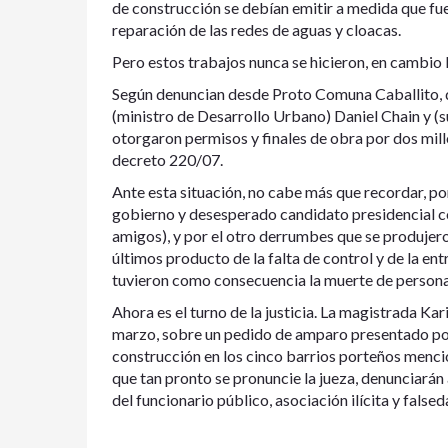
de construcción se debían emitir a medida que fu
reparación de las redes de aguas y cloacas.
Pero estos trabajos nunca se hicieron, en cambio l
Según denuncian desde Proto Comuna Caballito, d
(ministro de Desarrollo Urbano) Daniel Chain y 
otorgaron permisos y finales de obra por dos mil
decreto 220/07.
Ante esta situación, no cabe más que recordar, por 
gobierno y desesperado candidato presidencial co
amigos), y por el otro derrumbes que se produjero
últimos producto de la falta de control y de la en
tuvieron como consecuencia la muerte de persona
Ahora es el turno de la justicia. La magistrada Ka
marzo, sobre un pedido de amparo presentado po
construcción en los cinco barrios porteños menc
que tan pronto se pronuncie la jueza, denunciarán
del funcionario público, asociación ilícita y fals