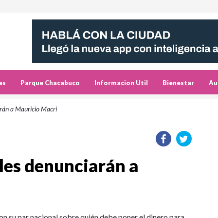
es
Parque Chacabuco
Informacion Util
Bienestar
Au
arán a Mauricio Macri
les denunciarán a
on su par nacional sobre quién debe poner el dinero para