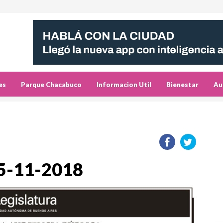
es
Parque Chacabuco
Informacion Util
Bienestar
Au
05-11-2018