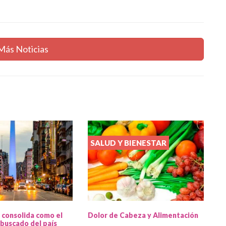
Más Noticias
SALUD Y BIENESTAR
 consolida como el
Dolor de Cabeza y Alimentación
buscado del país