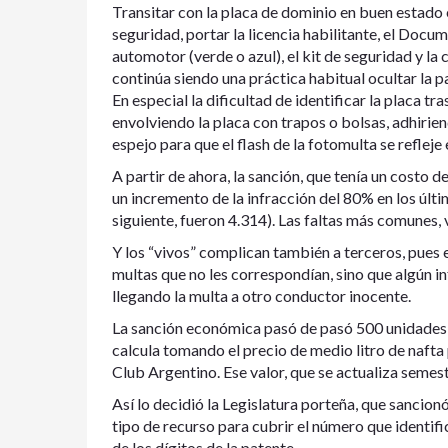
Transitar con la placa de dominio en buen estado e
seguridad, portar la licencia habilitante, el Docu
automotor (verde o azul), el kit de seguridad y l
continúa siendo una práctica habitual ocultar la p
En especial la dificultad de identificar la placa t
envolviendo la placa con trapos o bolsas, adhirie
espejo para que el flash de la fotomulta se refleje 
A partir de ahora, la sanción, que tenía un costo 
un incremento de la infracción del 80% en los últi
siguiente, fueron 4.314). Las faltas más comunes, 
Y los “vivos” complican también a terceros, pues 
multas que no les correspondían, sino que algún in
llegando la multa a otro conductor inocente.
La sanción económica pasó de pasó 500 unidades fi
calcula tomando el precio de medio litro de naft
Club Argentino. Ese valor, que se actualiza semest
Así lo decidió la Legislatura porteña, que sancio
tipo de recurso para cubrir el número que identific
de los dígitos de la patente.