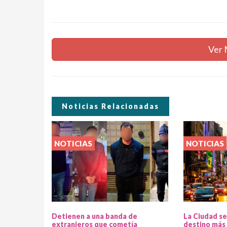
Ver 
Noticias Relacionadas
NOTICIAS
NOTICIAS
Detienen a una banda de
La Ciudad se
extranjeros que cometía
destino más 