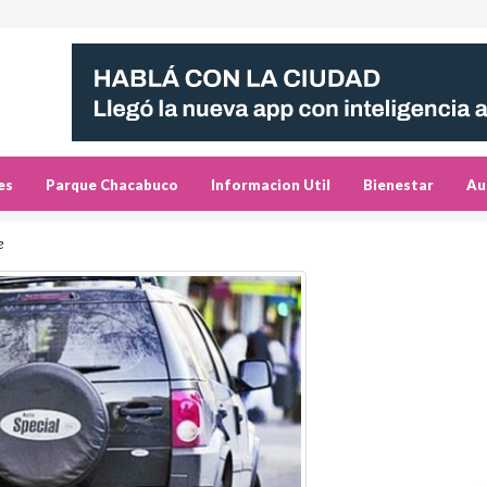
es
Parque Chacabuco
Informacion Util
Bienestar
Au
e