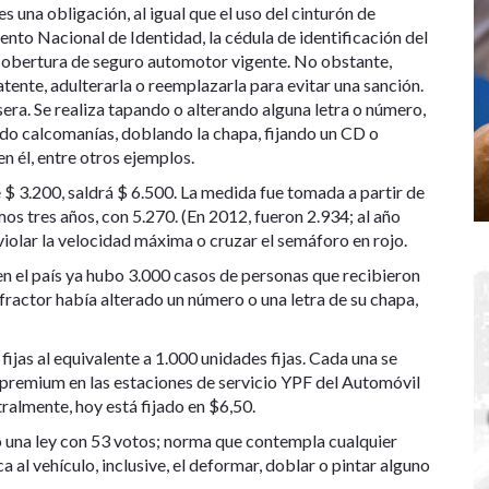
s una obligación, al igual que el uso del cinturón de
mento Nacional de Identidad, la cédula de identificación del
a cobertura de seguro automotor vigente. No obstante,
atente, adulterarla o reemplazarla para evitar una sanción.
rasera. Se realiza tapando o alterando alguna letra o número,
ndo calcomanías, doblando la chapa, fijando un CD o
en él, entre otros ejemplos.
de $ 3.200, saldrá $ 6.500. La medida fue tomada a partir de
mos tres años, con 5.270. (En 2012, fueron 2.934; al año
violar la velocidad máxima o cruzar el semáforo en rojo.
en el país ya hubo 3.000 casos de personas que recibieron
fractor había alterado un número o una letra de su chapa,
jas al equivalente a 1.000 unidades fijas. Cada una se
a premium en las estaciones de servicio YPF del Automóvil
ralmente, hoy está fijado en $6,50.
nó una ley con 53 votos; norma que contempla cualquier
a al vehículo, inclusive, el deformar, doblar o pintar alguno