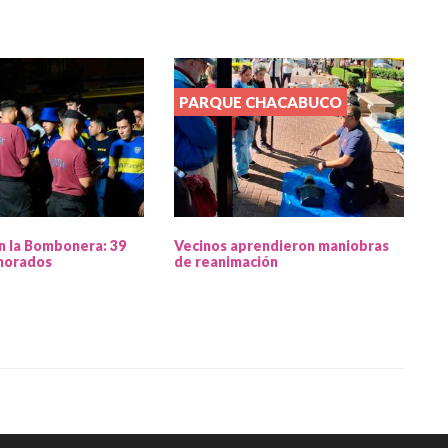
PARQUE CHACABUCO
n la Bombonera: 39
Vecinos aprendieron maniobras
morados
de reanimación