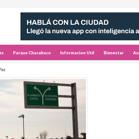
es
Parque Chacabuco
Informacion Util
Bienestar
Au
 Paz