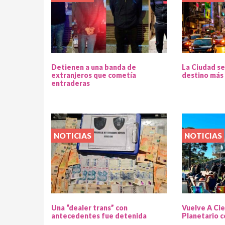
Detienen a una banda de
La Ciudad se
extranjeros que cometía
destino más 
entraderas
NOTICIAS
NOTICIAS
Una “dealer trans” con
Vuelve A Cie
antecedentes fue detenida
Planetario c