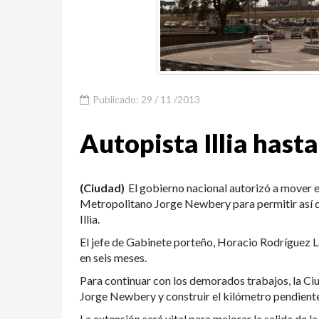
Publicado: 29 / 11 /2013
Autopista Illia hasta
(Ciudad)
El gobierno nacional autorizó a mover 
Metropolitano Jorge Newbery para permitir así qu
Illia.
El jefe de Gabinete porteño, Horacio Rodríguez Lar
en seis meses.
Para continuar con los demorados trabajos, la Ci
Jorge Newbery y construir el kilómetro pendiente
La extensión será vital para mejorar la salida de 