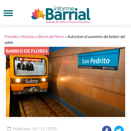
Portada
»
Noticias
»
Barrio de Flores
»
Autorizan el aumento del boleto del
subte
BARRIO DE FLORES
Publicado: 05 / 11 /2013