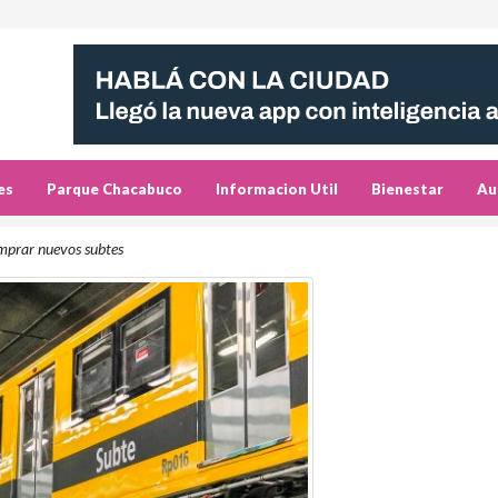
es
Parque Chacabuco
Informacion Util
Bienestar
Au
mprar nuevos subtes