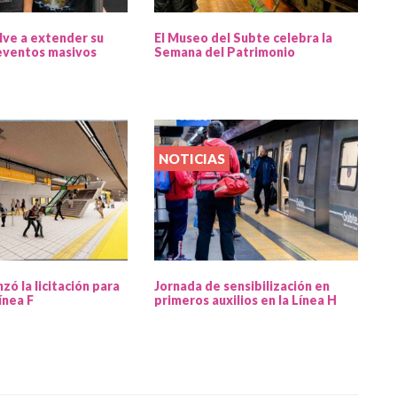
lve a extender su
El Museo del Subte celebra la
 eventos masivos
Semana del Patrimonio
NOTICIAS
zó la licitación para
Jornada de sensibilización en
línea F
primeros auxilios en la Línea H