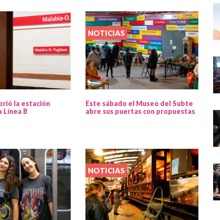
NOTICIAS
brió la estación
Este sábado el Museo del Subte
a Línea B
abre sus puertas con propuestas
NOTICIAS