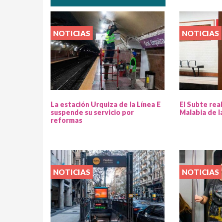
NOTICIAS
NOTICIAS
La estación Urquiza de la Línea E
El Subte rea
suspende su servicio por
Malabia de l
reformas
NOTICIAS
NOTICIAS