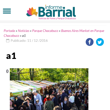
Portada
»
Noticias
»
Parque Chacabuco
»
Buenos Aires Market en Parque
Chacabuco
»
a1
Publicado: 11 / 12 /2016
a1
()