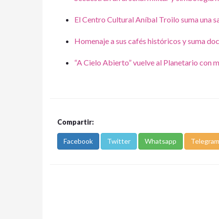
El Centro Cultural Aníbal Troilo suma una sa
Homenaje a sus cafés históricos y suma do
“A Cielo Abierto” vuelve al Planetario con m
Compartir:
Facebook
Twitter
Whatsapp
Telegra