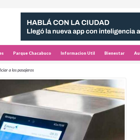
es
Parque Chacabuco
Informacion Util
Bienestar
Au
ciar a los pasajeros