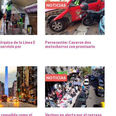
NOTICIAS
Urquiza de la Línea E
Persecución: Cayeron dos
servicio por
motochorros con prontuario
NOTICIAS
 consolida como el
Vecinos en alerta por el regreso