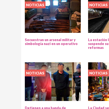
NOTICIAS
NOTICIAS
Secuestran un arsenal militar y
La estación 
simbología nazi en un operativo
suspende su 
reformas
NOTICIAS
NOTICIAS
Detienen a una banda de
La Ciudad se