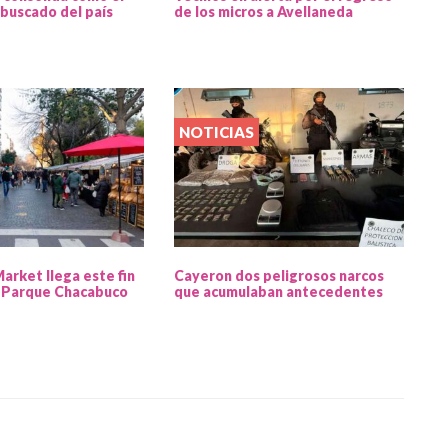
buscado del país
de los micros a Avellaneda
NOTICIAS
Market llega este fin
Cayeron dos peligrosos narcos
 Parque Chacabuco
que acumulaban antecedentes