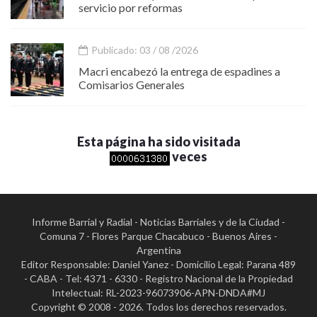
servicio por reformas
Publicado: 03 / 08 /2026
Macri encabezó la entrega de espadines a
Comisarios Generales
Esta página ha sido visitada
veces
Informe Barrial y Radial - Noticias Barriales y de la Ciudad -
Comuna 7 - Flores Parque Chacabuco - Buenos Aires -
Argentina
Editor Responsable: Daniel Yanez - Domicilio Legal: Parana 489
- CABA - Tel: 4371 - 6330 - Registro Nacional de la Propiedad
Intelectual: RL-2023-96073906-APN-DNDA#MJ
Copyright © 2008 - 2026. Todos los derechos reservados.