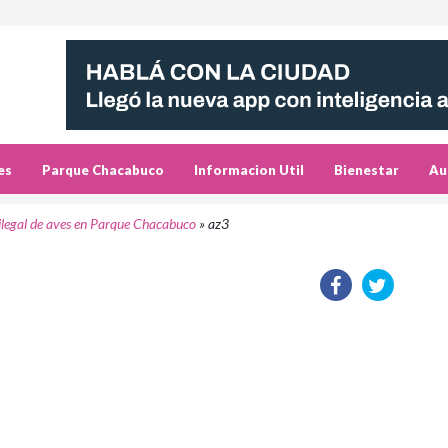
es
Parque Chacabuco
Informacion Util
Bienestar
Au
ilegal de aves en Parque Chacabuco
»
az3