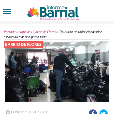
Portada
»
Noticias
»
Barrio de Flores
»
Clausuran un taller clandestino
escondido tras una pared falsa
BARRIO DE FLORES
Publicado: 30 / 07 /2015