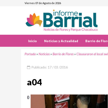
Viernes 07 de Agosto de 2026
Inicio
Noticias y Actualidad
Barrio de Flor
Portada
»
Noticias
»
Barrio de Flores
»
Clausuraron el local sw
Publicado: 17 / 03 /2016
a04
()