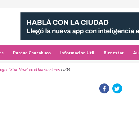
es
Parque Chacabuco
Informacion Util
Bienestar
Au
inger “Star New” en el barrio Flores
»
a04