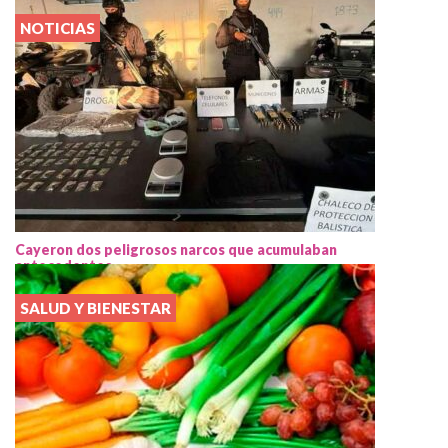
NOTICIAS
Cayeron dos peligrosos narcos que acumulaban
antecedentes
SALUD Y BIENESTAR