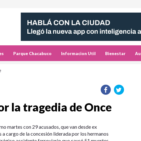
es
Parque Chacabuco
Informacion Util
Bienestar
Au
e
or la tragedia de Once
imo martes con 29 acusados, que van desde ex
s a cargo de la concesión liderada por los hermanos
rágico accidente ferroviario que causó 51 muertes.