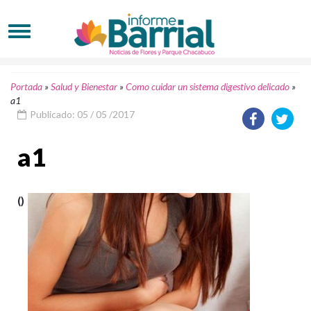
Portada
»
Salud y Bienestar
»
Como cuidar un sistema digestivo delicado
»
a1
Publicado: 05 / 05 /2017
a1
()