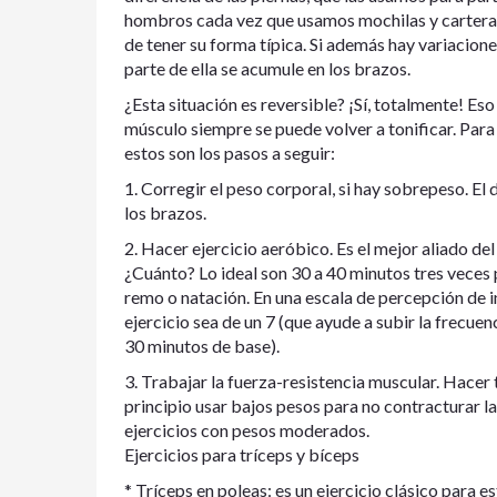
hombros cada vez que usamos mochilas y carteras.
de tener su forma típica. Si además hay variacio
parte de ella se acumule en los brazos.
¿Esta situación es reversible? ¡Sí, totalmente! Eso
músculo siempre se puede volver a tonificar. Par
estos son los pasos a seguir:
1. Corregir el peso corporal, si hay sobrepeso. El
los brazos.
2. Hacer ejercicio aeróbico. Es el mejor aliado de
¿Cuánto? Lo ideal son 30 a 40 minutos tres veces p
remo o natación. En una escala de percepción de int
ejercicio sea de un 7 (que ayude a subir la frecuen
30 minutos de base).
3. Trabajar la fuerza-resistencia muscular. Hacer 
principio usar bajos pesos para no contracturar l
ejercicios con pesos moderados.
Ejercicios para tríceps y bíceps
* Tríceps en poleas: es un ejercicio clásico para es