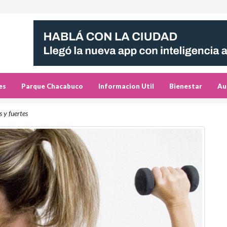
es
Parque Chacabuco
Informacion Util
Bienestar
Au
 y fuertes