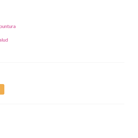
upuntura
alud
m