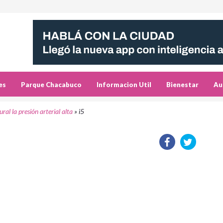
es
Parque Chacabuco
Informacion Util
Bienestar
Au
l la presión arterial alta
»
i5