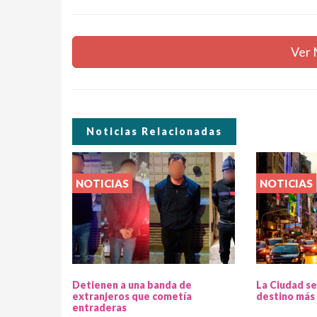
Ver 
Noticias Relacionadas
NOTICIAS
NOTICIAS
Detienen a una banda de
La Ciudad se
extranjeros que cometía
destino más 
entraderas