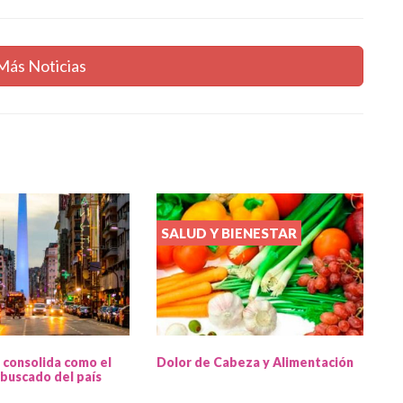
Más Noticias
SALUD Y BIENESTAR
 consolida como el
Dolor de Cabeza y Alimentación
buscado del país