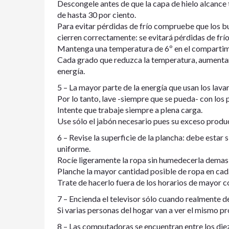
Descongele antes de que la capa de hielo alcance 
de hasta 30 por ciento.
Para evitar pérdidas de frío compruebe que los bu
cierren correctamente: se evitará pérdidas de frío
Mantenga una temperatura de 6º en el compartimen
Cada grado que reduzca la temperatura, aumentar
energía.
5 – La mayor parte de la energía que usan los lavar
Por lo tanto, lave -siempre que se pueda- con los
Intente que trabaje siempre a plena carga.
Use sólo el jabón necesario pues su exceso prod
6 – Revise la superficie de la plancha: debe estar
uniforme.
Rocíe ligeramente la ropa sin humedecerla demas
Planche la mayor cantidad posible de ropa en cad
Trate de hacerlo fuera de los horarios de mayor 
7 – Encienda el televisor sólo cuando realmente 
Si varias personas del hogar van a ver el mismo p
8 – Las computadoras se encuentran entre los die