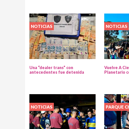
NOTICIAS
NOTICIAS
Una “dealer trans” con
Vuelve A Cie
antecedentes fue detenida
Planetario c
NOTICIAS
PARQUE 