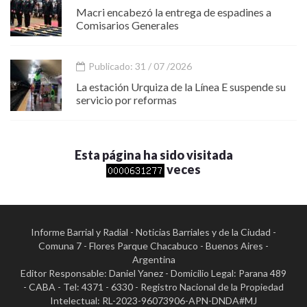
Macri encabezó la entrega de espadines a
Comisarios Generales
Publicado: 31 / 07 /2026
La estación Urquiza de la Línea E suspende su
servicio por reformas
Esta página ha sido visitada
veces
Informe Barrial y Radial - Noticias Barriales y de la Ciudad -
Comuna 7 - Flores Parque Chacabuco - Buenos Aires -
Argentina
Editor Responsable: Daniel Yanez - Domicilio Legal: Parana 489
- CABA - Tel: 4371 - 6330 - Registro Nacional de la Propiedad
Intelectual: RL-2023-96073906-APN-DNDA#MJ