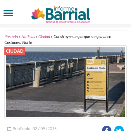
Portada
»
Noticias
»
Ciudad
»
Construyen un parque con playa en
Costanera Norte
CIUDAD
Publicado: 02 / 09 /2015