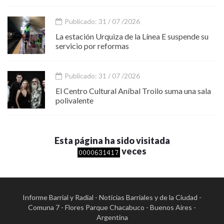
Publicado: 31 / 07 /2026
La estación Urquiza de la Línea E suspende su
servicio por reformas
Publicado: 31 / 07 /2026
El Centro Cultural Aníbal Troilo suma una sala
polivalente
Esta página ha sido visitada
veces
Informe Barrial y Radial - Noticias Barriales y de la Ciudad -
Comuna 7 - Flores Parque Chacabuco - Buenos Aires -
Argentina