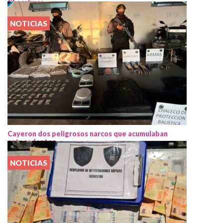
Chacabuco
NOTICIAS
Cayeron dos peligrosos narcos que acumulaban
antecedentes
NOTICIAS