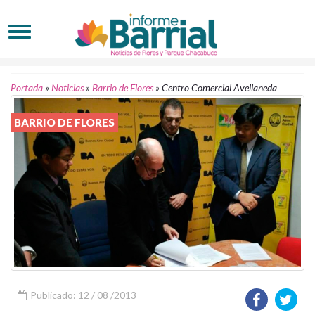
Portada
»
Noticias
»
Barrio de Flores
»
Centro Comercial Avellaneda
BARRIO DE FLORES
Publicado: 12 / 08 /2013