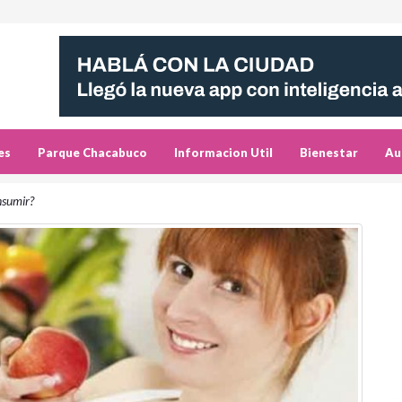
es
Parque Chacabuco
Informacion Util
Bienestar
Au
nsumir?