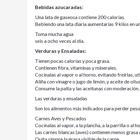
Bebidas azucaradas:
Una lata de gaseosa contiene 200 calorías.
Bebiendo una lata diaria aumentarías 9 kilos en un
Toma mucha agua
seis a ocho veces al día.
Verduras y Ensaladas:
Tienen pocas calorías y poca grasa.
Contienen fibra, vitaminas y minerales.
Cocínalas al vapor o al horno, evitando freírlas, u
Aliña con vinagre o jugo de limón, y aceite de oli
Consume la palta y las aceitunas con moderación.
Las verduras y ensaladas
Son los alimentos más indicados para perder peso
Carnes Aves y Pescados
Cocínalas al vapor, a la plancha, a la parrilla o al ho
Las carnes blancas (aves) contienen menos grasa q
Quita simpre la grasa visible de la carne.