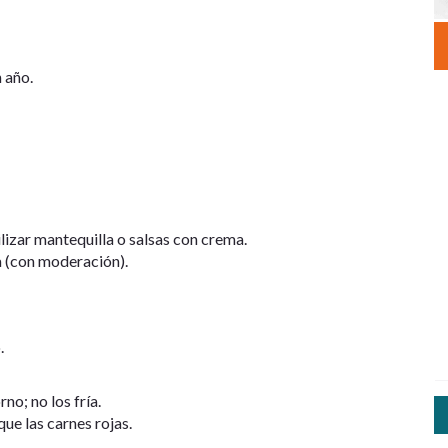
 año.
tilizar mantequilla o salsas con crema.
va (con moderación).
.
rno; no los fría.
ue las carnes rojas.