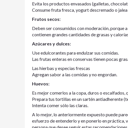
Evita los productos envasados (galletas, chocolate
Consume fruta fresca, yogurt descremado o jalea 
Frutos secos:
Deben ser consumidos con moderación, porque a pes
contienen grandes cantidades de grasas y calorías
Azúcares y dulces:
Use edulcorantes para endulzar sus comidas.
Las frutas enteras en conservas tienen pocas gras
Las hierbas y especias frescas
Agregan sabor a las comidas y no engordan.
Huevos:
Es mejor comerlos a la copa, duros o escalfados, q
Prepara tus tortillas en un sartén antiadherente (
Intenta comer sólo las claras.
A lo mejor, lo anteriormente expuesto puede parec
esfuerzo de entenderlo y en ponerlo en práctica, v
persona que desee seguir estas recomendaciones,