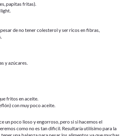
s, papitas fritas).
light.
ar de no tener colesterol y ser ricos en fibras,
.
as y azúcares.
ue fritos en aceite.
teflón) con muy poco aceite.
e un poco lioso y engorroso, pero si si hacemos el
eremos como no es tan dificil. Resultaría utilísimo para la
 tener una balanza para pesar los alimentos ya que muchas