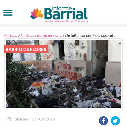
Portada
»
Noticias
»
Barrio de Flores
»
De taller clandestino a basural…
BARRIO DE FLORES
Publicado: 17 / 06 /2015