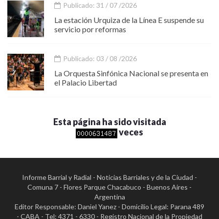
Publicado: 31 / 07 /2026
La estación Urquiza de la Línea E suspende su
servicio por reformas
Publicado: 03 / 08 /2026
La Orquesta Sinfónica Nacional se presenta en
el Palacio Libertad
Esta página ha sido visitada
veces
Informe Barrial y Radial - Noticias Barriales y de la Ciudad -
Comuna 7 - Flores Parque Chacabuco - Buenos Aires -
Argentina
Editor Responsable: Daniel Yanez - Domicilio Legal: Parana 489
- CABA - Tel: 4371 - 6330 - Registro Nacional de la Propiedad