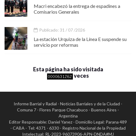
Macri encabezó la entrega de espadines a
Comisarios Generales
Publicado: 31 / 07 /2026
La estación Urquiza de la Línea E suspende su
servicio por reformas
Esta página ha sido visitada
veces
Informe Barrial y Radial - Noticias Barriales y de la Ciudad -
Comuna 7 - Flores Parque Chacabuco - Buenos Aires -
Argentina
Editor Responsable: Daniel Yanez - Domicilio Legal: Parana 489
- CABA - Tel: 4371 - 6330 - Registro Nacional de la Propiedad
Intelectual: RL-2023-96073906-APN-DNDA#MJ