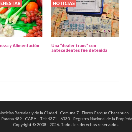
IENESTAR
NOTICIAS
beza y Alimentación
Una “dealer trans” con
antecedentes fue detenida
- Noticias Barriales y de la Ciudad - Comuna 7 - Flores Parque Chacabuco 
al: Parana 489 - CABA - Tel: 4371 - 6330 - Registro Nacional de la Pr
Copyright © 2008 - 2026. Todos los derechos reservados.