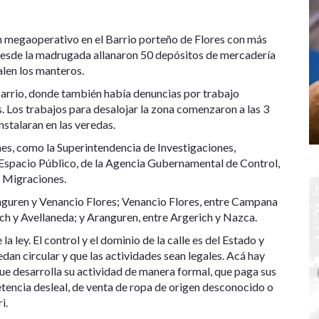
un megaoperativo en el Barrio porteño de Flores con más
 desde la madrugada allanaron 50 depósitos de mercadería
alen los manteros.
arrio, donde también había denuncias por trabajo
es. Los trabajos para desalojar la zona comenzaron a las 3
nstalaran en las veredas.
ones, como la Superintendencia de Investigaciones,
e Espacio Público, de la Agencia Gubernamental de Control,
e Migraciones.
ranguren y Venancio Flores; Venancio Flores, entre Campana
h y Avellaneda; y Aranguren, entre Argerich y Nazca.
a ley. El control y el dominio de la calle es del Estado y
dan circular y que las actividades sean legales. Acá hay
 desarrolla su actividad de manera formal, que paga sus
tencia desleal, de venta de ropa de origen desconocido o
i.