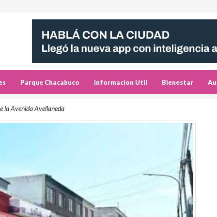
es
Parque Chacabuco
Informacion Util
Bienestar
Au
e la Avenida Avellaneda