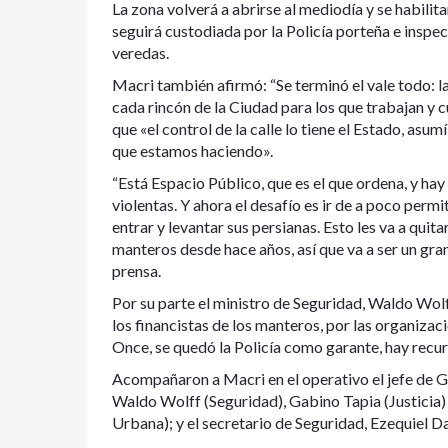
La zona volverá a abrirse al mediodía y se habilit
seguirá custodiada por la Policía porteña e insp
veredas.
Macri también afirmó: “Se terminó el vale todo: l
cada rincón de la Ciudad para los que trabajan y 
que «el control de la calle lo tiene el Estado, asu
que estamos haciendo».
“Está Espacio Público, que es el que ordena, y h
violentas. Y ahora el desafío es ir de a poco per
entrar y levantar sus persianas. Esto les va a quit
manteros desde hace años, así que va a ser un gra
prensa.
Por su parte el ministro de Seguridad, Waldo Wolf
los financistas de los manteros, por las organizac
Once, se quedó la Policía como garante, hay recurs
Acompañaron a Macri en el operativo el jefe de G
Waldo Wolff (Seguridad), Gabino Tapia (Justicia)
Urbana); y el secretario de Seguridad, Ezequiel Da