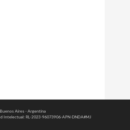
- Buenos Aires - Argentina
opiedad Intelectual: RL-2023-96073906-APN-DNDA#MJ