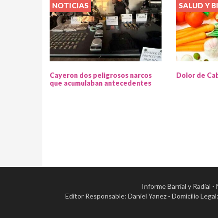
NOTICIAS
SALUD Y B
Cayeron dos peligrosos narcos
Dolor de Ca
que acumulaban antecedentes
Informe Barrial y Radial 
Editor Responsable: Daniel Yanez - Domicilio Leg