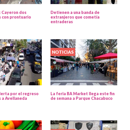
: Cayeron dos
Detienen a una banda de
 con prontuario
extranjeros que cometía
entraderas
NOTICIAS
lerta por el regreso
La feria BA Market llega este fin
s a Avellaneda
de semana a Parque Chacabuco