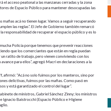
ará el acceso peatonal a las manzanas cerradas y la zona
ectores de Espacio Público para mantener desocupadas las
as mafias acá no tienen lugar. Vamos a seguir recuperando
cumplen las reglas”. El Jefe de Gobierno también remarcó
mí la responsabilidad de recuperar el espacio público y es lo
ay mucha Policía porque tenemos que prevenir reacciones
mitiendo que los comerciantes que están en regla puedan
ar un ratito de trabajo, pero vienen conviviendo con los
n avance para ellos”, agregó Macri en declaraciones a la
f, afirmó: “Acá no solo fuimos por los manteros, sino por
iones delictivas, fuimos por las mafias. Como pasó en
os y está garantizado el control del lugar”.
abinete de ministros, Gabriel Sánchez Zinny; los ministros
 e Ignacio Baistrocchi (Espacio Público e Higiene
glio.