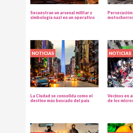
Secuestran un arsenal militar y
Persecución
simbología nazi en un operativo
motochorros
NOTICIAS
NOTICIAS
La Ciudad se consolida como el
Vecinos en a
destino más buscado del país
de los micro