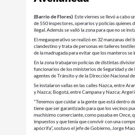
(Barrio de Flores)
Este viernes se llevó a cabo 
de 550 inspectores, operarios y policías quienes
ilegal. Además se valló la zona para que no se inst
El megaoperativo se realizó en 32 manzanas del b
clandestino y trata de personas en talleres textil
de la madrugada para evitar que los manteros se i
En la zona trabajaron policías de distintas divisi
funcionarios de los ministerios de Seguridad y d
agentes de Tránsito y de la Dirección Nacional d
Se instalaron vallas en las calles Nazca, entre A
y Nazca; Bogotá, entre Campana y Nazca; Argeric
“Tenemos que cuidar a la gente que está dentro de l
tiene que ser garantizado para que los vecinos pue
muchísimo comerciante, como pasaba en Once, que
impuestos y que tenía que convivir con una compe
apócrifa”, sostuvo el jefe de Gobierno, Jorge Macr