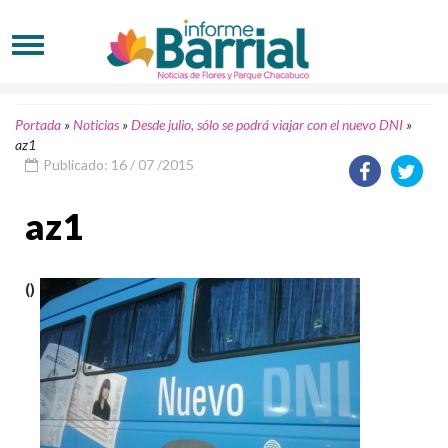
Portada
»
Noticias
»
Desde julio, sólo se podrá viajar con el nuevo DNI
»
az1
Publicado: 16 / 07 /2015
az1
()