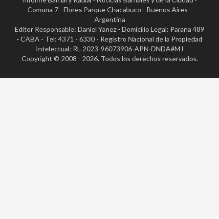
Comuna 7 - Flores Parque Chacabuco - Buenos Aires -
Argentina
Editor Responsable: Daniel Yanez - Domicilio Legal: Parana 489
- CABA - Tel: 4371 - 6330 - Registro Nacional de la Propiedad
Intelectual: RL-2023-96073906-APN-DNDA#MJ
Copyright © 2008 - 2026. Todos los derechos reservados.