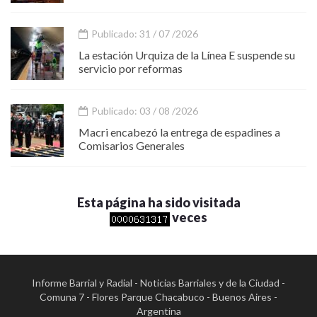
Publicado: 31 / 07 /2026
La estación Urquiza de la Línea E suspende su
servicio por reformas
Publicado: 03 / 08 /2026
Macri encabezó la entrega de espadines a
Comisarios Generales
Esta página ha sido visitada
veces
Informe Barrial y Radial - Noticias Barriales y de la Ciudad -
Comuna 7 - Flores Parque Chacabuco - Buenos Aires -
Argentina