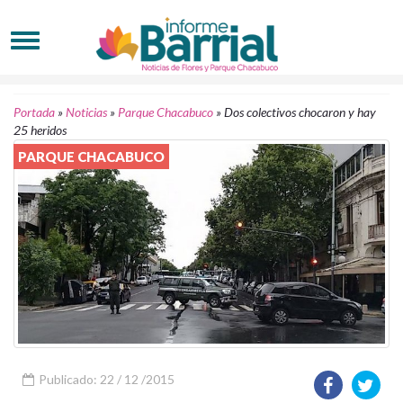
Portada
»
Noticias
»
Parque Chacabuco
»
Dos colectivos chocaron y hay
25 heridos
PARQUE CHACABUCO
Publicado: 22 / 12 /2015