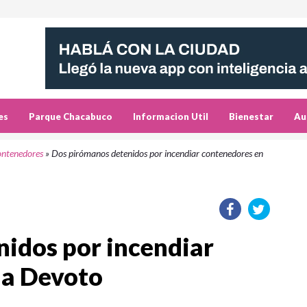
es
Parque Chacabuco
Informacion Util
Bienestar
Au
ontenedores
»
Dos pirómanos detenidos por incendiar contenedores en
idos por incendiar
la Devoto