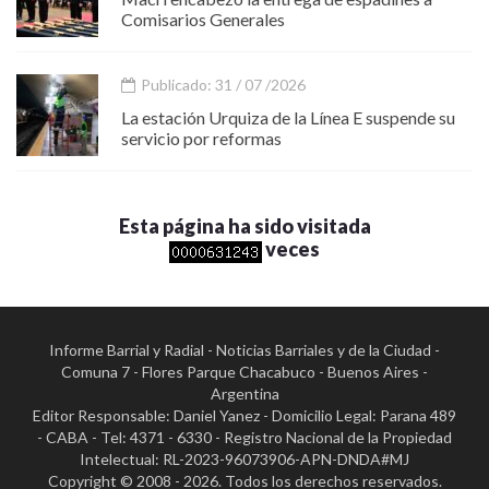
Comisarios Generales
Publicado: 31 / 07 /2026
La estación Urquiza de la Línea E suspende su
servicio por reformas
Esta página ha sido visitada
veces
Informe Barrial y Radial - Noticias Barriales y de la Ciudad -
Comuna 7 - Flores Parque Chacabuco - Buenos Aires -
Argentina
Editor Responsable: Daniel Yanez - Domicilio Legal: Parana 489
- CABA - Tel: 4371 - 6330 - Registro Nacional de la Propiedad
Intelectual: RL-2023-96073906-APN-DNDA#MJ
Copyright © 2008 - 2026. Todos los derechos reservados.