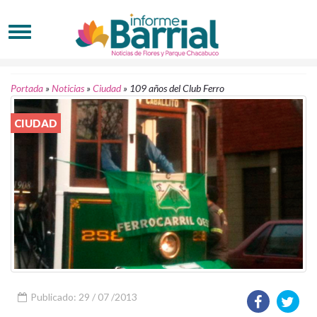
Portada
»
Noticias
»
Ciudad
»
109 años del Club Ferro
CIUDAD
Publicado: 29 / 07 /2013