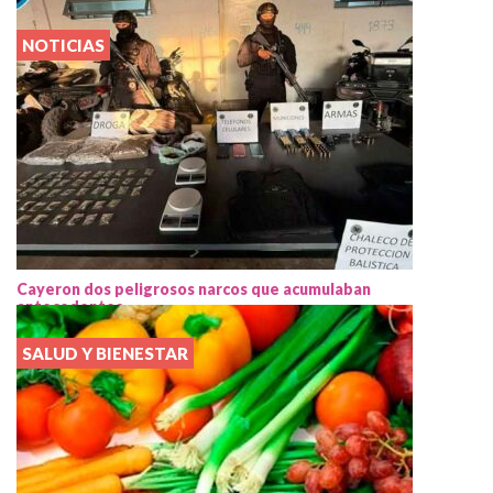
NOTICIAS
Cayeron dos peligrosos narcos que acumulaban
antecedentes
SALUD Y BIENESTAR