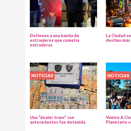
Detienen a una banda de
La Ciudad se
extranjeros que cometía
destino más 
entraderas
NOTICIAS
NOTICIAS
Una “dealer trans” con
Vuelve A Cie
antecedentes fue detenida
Planetario c