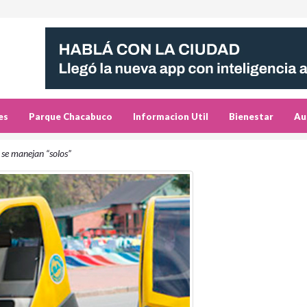
es
Parque Chacabuco
Informacion Util
Bienestar
Au
 se manejan “solos”