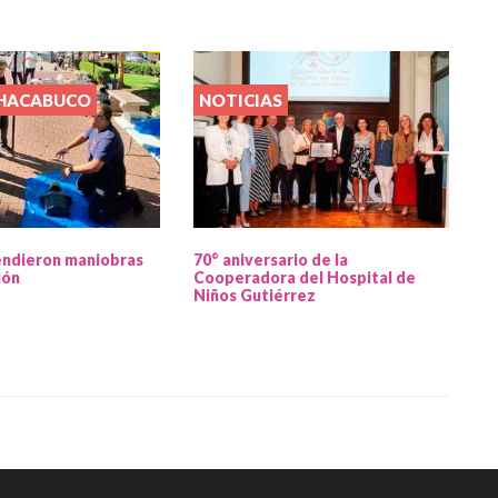
CHACABUCO
NOTICIAS
endieron maniobras
70° aniversario de la
ión
Cooperadora del Hospital de
Niños Gutiérrez