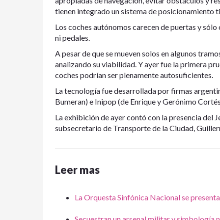
apropiadas de navegación, evitar obstáculos y res
tienen integrado un sistema de posicionamiento ti
Los coches autónomos carecen de puertas y sólo 
ni pedales.
A pesar de que se mueven solos en algunos tramos, t
analizando su viabilidad. Y ayer fue la primera pru
coches podrían ser plenamente autosuficientes.
La tecnología fue desarrollada por firmas argenti
Bumeran) e Inipop (de Enrique y Gerónimo Cortés 
La exhibición de ayer contó con la presencia del 
subsecretario de Transporte de la Ciudad, Guiller
Leer mas
La Orquesta Sinfónica Nacional se presenta 
Secuestran un arsenal militar y simbología 