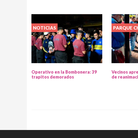
NOTICIAS
PARQUE 
Operativo en la Bombonera: 39
Vecinos apr
trapitos demorados
de reanimac