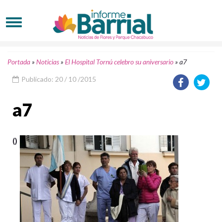
Portada
»
Noticias
»
El Hospital Tornú celebro su aniversario
»
a7
Publicado: 20 / 10 /2015
a7
()