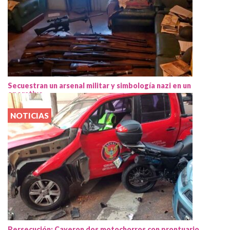
Secuestran un arsenal militar y simbología nazi en un
operativo
NOTICIAS
Persecución: Cayeron dos motochorros con prontuario