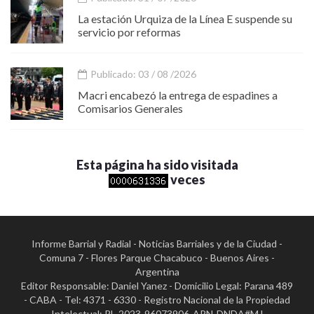
La estación Urquiza de la Línea E suspende su
servicio por reformas
Publicado: 03 / 08 /2026
Macri encabezó la entrega de espadines a
Comisarios Generales
Esta página ha sido visitada
veces
Informe Barrial y Radial - Noticias Barriales y de la Ciudad -
Comuna 7 - Flores Parque Chacabuco - Buenos Aires -
Argentina
Editor Responsable: Daniel Yanez - Domicilio Legal: Parana 489
- CABA - Tel: 4371 - 6330 - Registro Nacional de la Propiedad
Intelectual: RL-2023-96073906-APN-DNDA#MJ