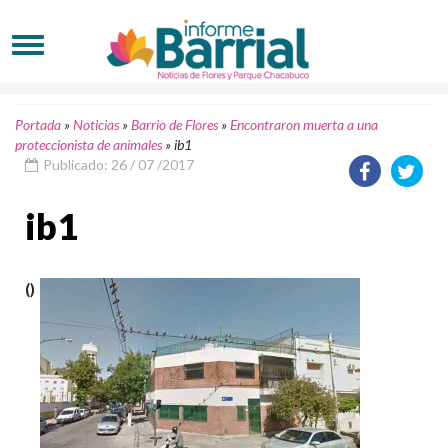
Portada
»
Noticias
»
Barrio de Flores
»
Encontraron muerta a una
proteccionista de animales
»
ib1
Publicado: 26 / 07 /2017
ib1
()