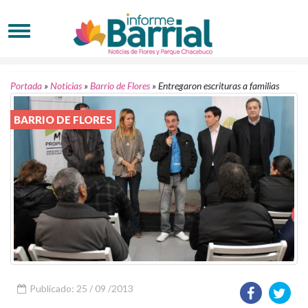
Portada
»
Noticias
»
Barrio de Flores
»
Entregaron escrituras a familias
BARRIO DE FLORES
Publicado: 25 / 09 /2013